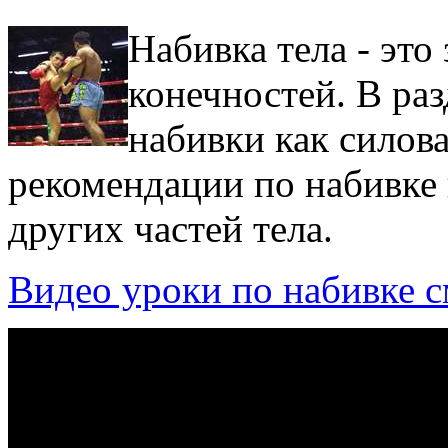
Набивка тела - это
конечностей. В ра
набивки как силов
рекомендации по набивке к
других частей тела.
Видео уроки по набивке с