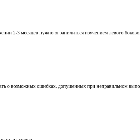
жении 2-3 месяцев нужно ограничиться изучением левого боковог
знать о возможных ошибках, допущенных при неправильном выпол
ывать на груше.